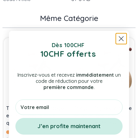
Même Catégorie
Press to skip carousel
Dès 100CHF
10CHF offerts
Inscrivez-vous et recevez
immédiatement
un
code de réduction pour votre
première commande
.
Email
Tricycle Trybike Vintage
Tricycle Trybike Vintage
en acier, dès 15 mois,
en acier, dès 15 mois,
qui se transforme en
qui se transforme en
J’en profite maintenant
draisienne 2 roues 12
draisienne 2 roues 12
Bientôt disponible
pouces, rouge
pouces, vert