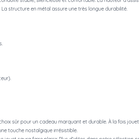
nduite stable, silencieuse et confortable. La hauteur d’ass
La structure en métal assure une très longue durabilité.
s.
teur).
hoix sûr pour un cadeau marquant et durable. À la fois jouet 
e touche nostalgique irrésistible.