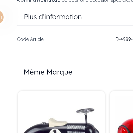
À offrir à
Noël 2025
ou pour une occasion spéciale, ce
Plus d’information
Code Article
D-4989-
Même Marque
Press to skip carousel