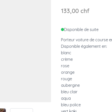
133,00 chf
Disponible de suite
Porteur voiture de course e
Disponible également en:
blanc
crème
rose
orange
rouge
aubergine
bleu clair
aqua
bleu police
e
ew larger image
View larger image
vert kaki