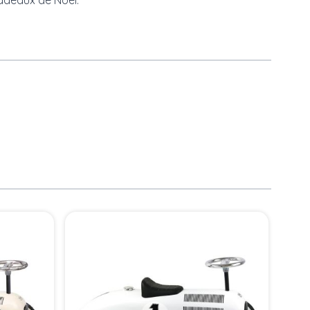
adeaux de Noël
.