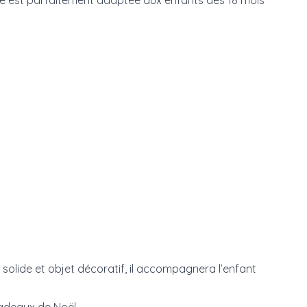
ise est parfaitement adaptée aux enfants dès 18 mois
solide et objet décoratif, il accompagnera l’enfant