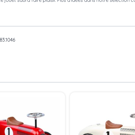
 jouet saura faire plaisir. Plus d’idées dans notre sélection
c
83.1046